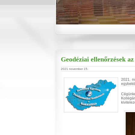
Geodéziai ellenőrzések az
2021 november 15.
2021. no
egybekö
Cégünke
Kollégán
kivitele