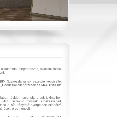
1
2
3
4
5
6
 alkalommal megrendezett, szakkiállítással
ont.
BIM Szakosztályának vezetője képviselte.
st „Geodéziai ellenőrzések az M44 Tisza-híd
jában röviden ismertette a sok tekintetben
ó M44 Tisza-híd műszaki érdekességeit,
atta a híd iránytörő nyergeinek ellenőrző
éréseit, eredményeit.