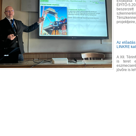
Előadása 
ÉPÍTŐ-5.2
beszerze
szkenneréről
Térszken
projektjeire
Az előadás
LINKRE katt
A XII. Téri
is teret 
eszmecseré
jövőre is l