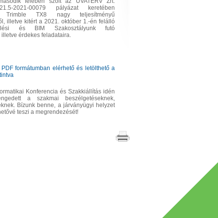
második felében szólt az UVATERV Zrt.
021.5-2021-00079 pályázat keretében
tt Trimble TX8 nagy teljesítményű
, illetve kitért a 2021. október 1.-én felálló
nelési és BIM Szakosztályunk futó
, illetve érdekes feladataira.
 PDF formátumban elérhető és letölthető a
intva
nformatikai Konferencia és Szakkiállítás idén
engedett a szakmai beszélgetéseknek,
knek. Bízunk benne, a járványügyi helyzet
ehetővé teszi a megrendezését!