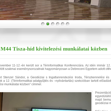
 M44 Tisza-híd kivitelezési munkálatai közben
vember 11-12.-én került sor a Térinformatikai Konferenciára. Az idén immár 12.
tött szakmai eseménysorozatnak hagyományosan a Debreceni Egyetem adott otth
t Stenzel Sándor, a Geodéziai s Ingatlanrendezési Iroda, Térszkennelési és 
k a 12. (Térinformatikai adatgyűjtés és –nyilvántartás) szekcióban tartott előadá
zési munkálatai közben” címmel.
Prezentáció
egyedüláll
majd bemut
geodéziai m