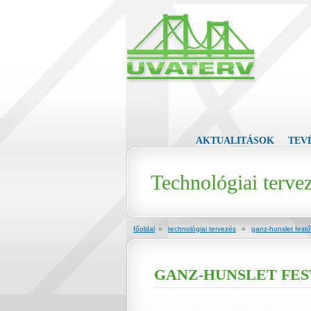
AKTUALITÁSOK
TEV
Technológiai terve
főoldal
»
technológiai tervezés
»
ganz-hunslet fest
GANZ-HUNSLET FE