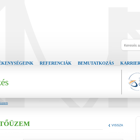
ÉKENYSÉGEINK
REFERENCIÁK
BEMUTATKOZÁS
KARRIE
zés
őüzem
STŐÜZEM
VISSZA