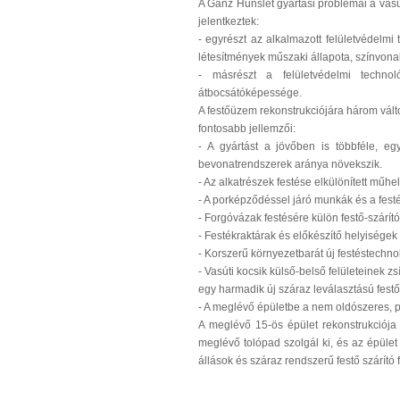
A Ganz Hunslet gyártási problémái a vasút
jelentkeztek:
- egyrészt az alkalmazott felületvédelm
létesítmények műszaki állapota, színvona
- másrészt a felületvédelmi technol
átbocsátóképessége.
A festőüzem rekonstrukciójára három vált
fontosabb jellemzői:
- A gyártást a jövőben is többféle, eg
bevonatrendszerek aránya növekszik.
- Az alkatrészek festése elkülönített műhel
- A porképződéssel járó munkák és a fest
- Forgóvázak festésére külön festő-szárító 
- Festékraktárak és előkészítő helyiségek
- Korszerű környezetbarát új festéstechn
- Vasúti kocsik külső-belső felületeinek z
egy harmadik új száraz leválasztású festő-
- A meglévő épületbe a nem oldószeres, 
A meglévő 15-ös épület rekonstrukciója 
meglévő tolópad szolgál ki, és az épület 
állások és száraz rendszerű festő szárító 