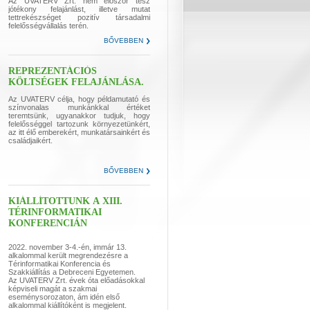
Az UVATERV Zrt. nem először tesz
jótékony felajánlást, illetve mutat
tettrekészséget pozitív társadalmi
felelősségvállalás terén.
BŐVEBBEN
REPREZENTÁCIÓS
KÖLTSÉGEK FELAJÁNLÁSA.
Az UVATERV célja, hogy példamutató és
színvonalas munkánkkal értéket
teremtsünk, ugyanakkor tudjuk, hogy
felelősséggel tartozunk környezetünkért,
az itt élő emberekért, munkatársainkért és
családjaikért.
BŐVEBBEN
KIÁLLÍTOTTUNK A XIII.
TÉRINFORMATIKAI
KONFERENCIÁN
2022. november 3-4.-én, immár 13.
alkalommal került megrendezésre a
Térinformatikai Konferencia és
Szakkiállítás a Debreceni Egyetemen.
Az UVATERV Zrt. évek óta előadásokkal
képviseli magát a szakmai
eseménysorozaton, ám idén első
alkalommal kiállítóként is megjelent.