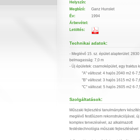
Helyszín:
Megbízó:
Ganz Hunslet
Év:
1994
Árbevétel:
Letöltés:
Technikai adatok:
- Meglévő 15. sz. épület alapterület: 283
belmagasság: 7,0 m
- Új épületek: csarnoképület, egy traktus 
"A" változat: 4 hajós 2040 m2 6-7
"B" változat: 3 hajós 1615 m2 6-7
"C" változat: 5 hajós 2605 m2 6-7
Szolgáltatások:
Műszaki fejlesztési tanulmányterv készíté
meglévő festőüzem rekonstrukciójával, új
komplex tervezésével, az alkalmazott
festéstechnológia műszaki fejlesztésével