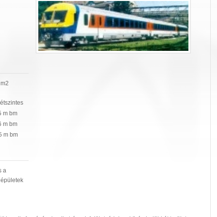
0 m2
kétszintes
,5 m bm
,6 m bm
,5 m bm
s a
 épületek