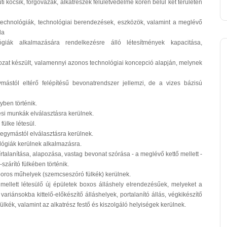
i kocsik, forgóvázak, alkatrészek felületvédelme körén belül két területen
i technológiák, technológiai berendezések, eszközök, valamint a meglévő
la
ógiák alkalmazására rendelkezésre álló létesítmények kapacitása,
ozat készült, valamennyi azonos technológiai koncepció alapján, melynek
ymástól eltérő felépítésű bevonatrendszer jellemzi, de a vizes bázisú
yben történik.
ési munkák elválasztásra kerülnek.
fülke létesül.
 egymástól elválasztásra kerülnek.
ológiák kerülnek alkalmazásra.
sírtalanítása, alapozása, vastag bevonat szórása - a meglévő kettő mellett -
szárító fülkében történik.
poros műhelyek (szemcseszóró fülkék) kerülnek.
mellett létesülő új épületek boxos álláshely elrendezésűek, melyeket a
variánsokba kittelő-előkészítő álláshelyek, portalanító állás, végkikészítő
fülkék, valamint az alkatrész festő és kiszolgáló helyiségek kerülnek.