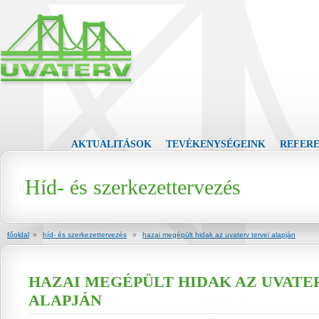
AKTUALITÁSOK
TEVÉKENYSÉGEINK
REFER
Híd- és szerkezettervezés
főoldal
»
híd- és szerkezettervezés
»
hazai megépült hidak az uvaterv tervei alapján
HAZAI MEGÉPÜLT HIDAK AZ UVATE
ALAPJÁN