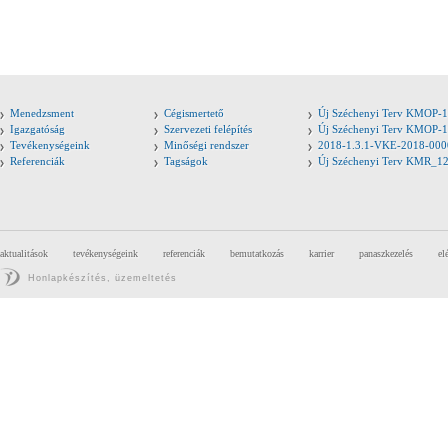
Menedzsment
Cégismertető
Új Széchenyi Terv KMOP-1
Igazgatóság
Szervezeti felépítés
Új Széchenyi Terv KMOP-1
Tevékenységeink
Minőségi rendszer
2018-1.3.1-VKE-2018-000
Referenciák
Tagságok
Új Széchenyi Terv KMR_1
aktualitások
tevékenységeink
referenciák
bemutatkozás
karrier
panaszkezelés
el
Honlapkészítés, üzemeltetés