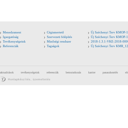
Menedzsment
Cégismertető
Új Széchenyi Terv KMOP-1
Igazgatóság
Szervezeti felépítés
Új Széchenyi Terv KMOP-1
Tevékenységeink
Minőségi rendszer
2018-1.3.1-VKE-2018-000
Referenciák
Tagságok
Új Széchenyi Terv KMR_1
aktualitások
tevékenységeink
referenciák
bemutatkozás
karrier
panaszkezelés
el
Honlapkészítés, üzemeltetés