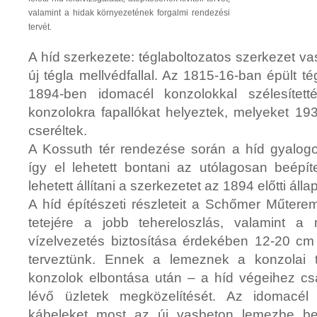
valamint a hidak környezetének forgalmi rendezési
tervét.
A híd szerkezete: téglaboltozatos szerkezet va
új tégla mellvédfallal. Az 1815-16-ban épült té
1894-ben idomacél konzolokkal szélesített
konzolokra fapallókat helyeztek, melyeket 1
cseréltek.
A Kossuth tér rendezése során a híd gyalogo
így el lehetett bontani az utólagosan beépít
lehetett állítani a szerkezetet az 1894 előtti áll
A híd építészeti részleteit a Schőmer Műterem 
tetejére a jobb tehereloszlás, valamint a 
vízelvezetés biztosítása érdekében 12-20 cm
terveztünk. Ennek a lemeznek a konzolai t
konzolok elbontása után – a híd végeihez cs
lévő üzletek megközelítését. Az idomacél 
kábeleket most az új vasbeton lemezbe be