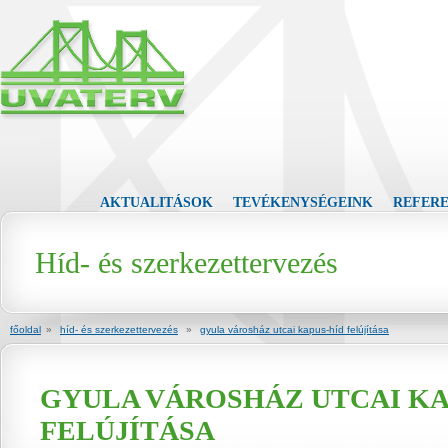
AKTUALITÁSOK
TEVÉKENYSÉGEINK
REFER
Híd- és szerkezettervezés
főoldal
»
híd- és szerkezettervezés
»
gyula városház utcai kapus-híd felújítása
GYULA VÁROSHÁZ UTCAI KA
FELÚJÍTÁSA