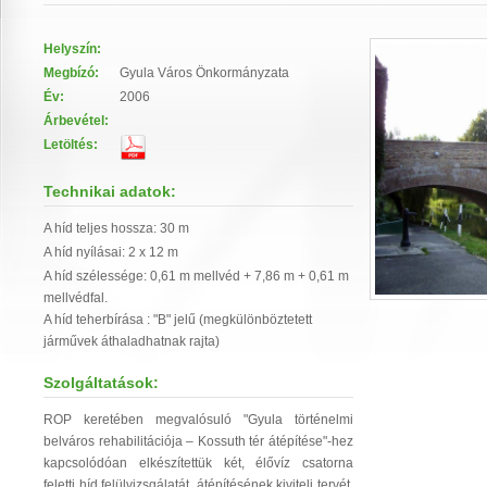
Helyszín:
Megbízó:
Gyula Város Önkormányzata
Év:
2006
Árbevétel:
Letöltés:
Technikai adatok:
A híd teljes hossza: 30 m
A híd nyílásai: 2 x 12 m
A híd szélessége: 0,61 m mellvéd + 7,86 m + 0,61 m
mellvédfal.
A híd teherbírása : "B" jelű (megkülönböztetett
járművek áthaladhatnak rajta)
Szolgáltatások:
ROP keretében megvalósuló "Gyula történelmi
belváros rehabilitációja – Kossuth tér átépítése"-hez
kapcsolódóan elkészítettük két, élővíz csatorna
feletti híd felülvizsgálatát, átépítésének kiviteli tervét,