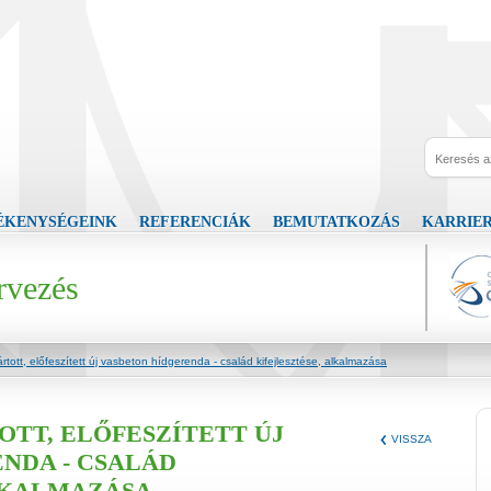
ÉKENYSÉGEINK
REFERENCIÁK
BEMUTATKOZÁS
KARRIE
rvezés
ártott, előfeszített új vasbeton hídgerenda - család kifejlesztése, alkalmazása
OTT, ELŐFESZÍTETT ÚJ
VISSZA
NDA - CSALÁD
LKALMAZÁSA