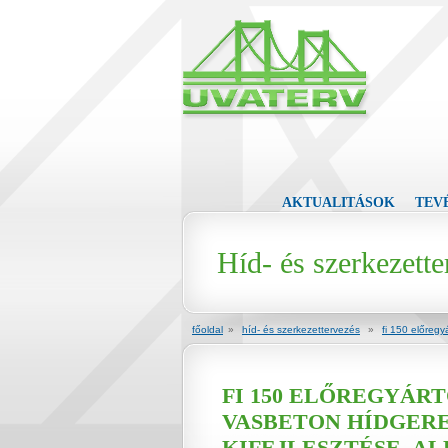
AKTUALITÁSOK
TEV
Híd- és szerkezette
főoldal
»
híd- és szerkezettervezés
»
fi 150 előregy
FI 150 ELŐREGYÁRT
VASBETON HÍDGERE
KIFEJLESZTÉSE, A