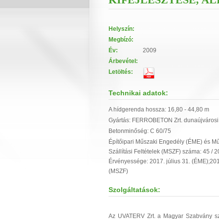
Helyszín:
Megbízó:
Év:
2009
Árbevétel:
Letöltés:
Technikai adatok:
A hídgerenda hossza: 16,80 - 44,80 m
Gyártás: FERROBETON Zrt. dunaújvárosi
Betonminőség: C 60/75
Építőipari Műszaki Engedély (ÉME) és M
Szállítási Feltételek (MSZF) száma: 45 / 
Érvényessége: 2017. július 31. (ÉME);2017
(MSZF)
Szolgáltatások:
Az UVATERV Zrt. a Magyar Szabvány sze