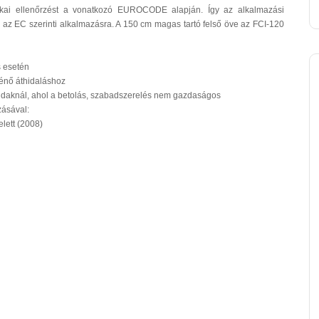
tikai ellenőrzést a vonatkozó EUROCODE alapján. Így az alkalmazási
az EC szerinti alkalmazásra. A 150 cm magas tartó felső öve az FCI-120
s esetén
rténő áthidaláshoz
idaknál, ahol a betolás, szabadszerelés nem gazdaságos
zásával:
elett (2008)