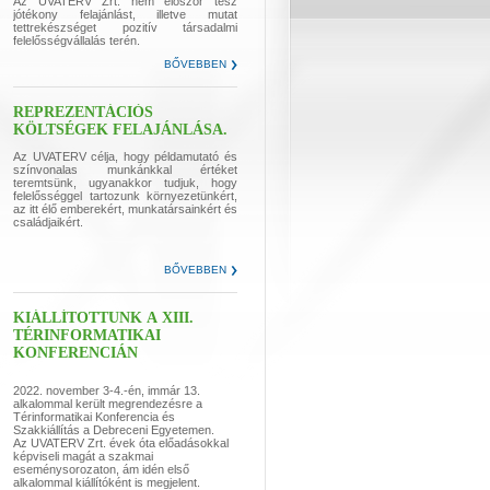
Az UVATERV Zrt. nem először tesz
jótékony felajánlást, illetve mutat
tettrekészséget pozitív társadalmi
felelősségvállalás terén.
BŐVEBBEN
REPREZENTÁCIÓS
KÖLTSÉGEK FELAJÁNLÁSA.
Az UVATERV célja, hogy példamutató és
színvonalas munkánkkal értéket
teremtsünk, ugyanakkor tudjuk, hogy
felelősséggel tartozunk környezetünkért,
az itt élő emberekért, munkatársainkért és
családjaikért.
BŐVEBBEN
KIÁLLÍTOTTUNK A XIII.
TÉRINFORMATIKAI
KONFERENCIÁN
2022. november 3-4.-én, immár 13.
alkalommal került megrendezésre a
Térinformatikai Konferencia és
Szakkiállítás a Debreceni Egyetemen.
Az UVATERV Zrt. évek óta előadásokkal
képviseli magát a szakmai
eseménysorozaton, ám idén első
alkalommal kiállítóként is megjelent.