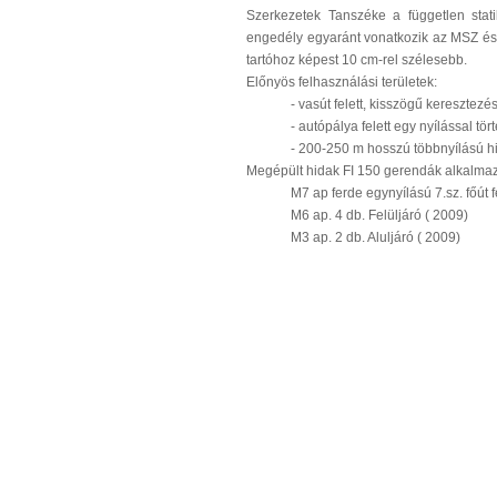
Szerkezetek Tanszéke a független sta
engedély egyaránt vonatkozik az MSZ és 
tartóhoz képest 10 cm-rel szélesebb.
Előnyös felhasználási területek:
- vasút felett, kisszögű keresztezé
- autópálya felett egy nyílással tö
- 200-250 m hosszú többnyílású h
Megépült hidak FI 150 gerendák alkalma
M7 ap ferde egynyílású 7.sz. főút f
M6 ap. 4 db. Felüljáró ( 2009)
M3 ap. 2 db. Aluljáró ( 2009)