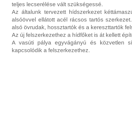
teljes lecserélése vált szükségessé.
Az általunk tervezett hídszerkezet kéttámasz
alsóövvel ellátott acél rácsos tartós szerkezet
alsó övrudak, hossztartók és a kereszttartók fe
Az új felszerkezethez a hídfőket is át kellett épít
A vasúti pálya egyvágányú és közvetlen sí
kapcsolódik a felszerkezethez.