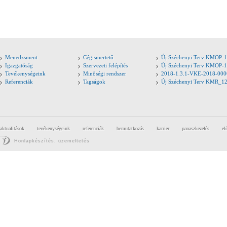
Menedzsment
Cégismertető
Új Széchenyi Terv KMOP-1
Igazgatóság
Szervezeti felépítés
Új Széchenyi Terv KMOP-1
Tevékenységeink
Minőségi rendszer
2018-1.3.1-VKE-2018-000
Referenciák
Tagságok
Új Széchenyi Terv KMR_1
aktualitások
tevékenységeink
referenciák
bemutatkozás
karrier
panaszkezelés
el
Honlapkészítés, üzemeltetés