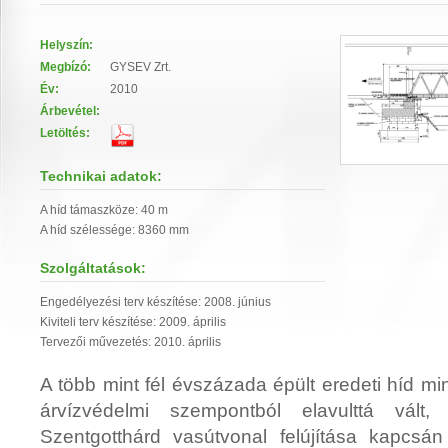
Helyszín:
Megbízó:
GYSEV Zrt.
Év:
2010
Árbevétel:
Letöltés:
Technikai adatok:
A híd támaszköze: 40 m
A híd szélessége: 8360 mm
Szolgáltatások:
Engedélyezési terv készítése: 2008. június
Kiviteli terv készítése: 2009. április
Tervezői művezetés: 2010. április
A több mint fél évszázada épült eredeti híd mi
árvízvédelmi szempontból elavulttá vált
Szentgotthárd vasútvonal felújítása kapcsán