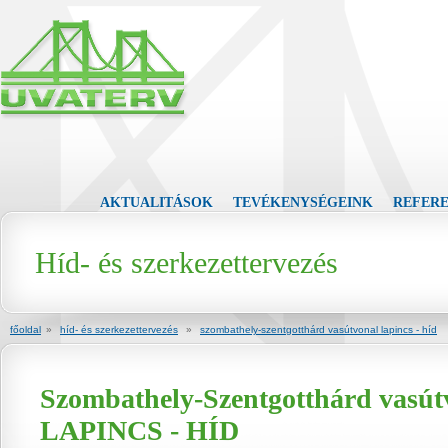
AKTUALITÁSOK
TEVÉKENYSÉGEINK
REFER
Híd- és szerkezettervezés
főoldal
»
híd- és szerkezettervezés
»
szombathely-szentgotthárd vasútvonal lapincs - híd
Szombathely-Szentgotthárd vasút
LAPINCS - HÍD