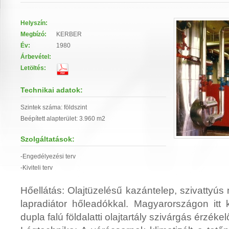
Helyszín:
Megbízó:
KERBER
Év:
1980
Árbevétel:
Letöltés:
Technikai adatok:
Szintek száma: földszint
Beépített alapterület: 3.960 m
2
Szolgáltatások:
-Engedélyezési terv
-Kiviteli terv
Hőellátás: Olajtüzelésű kazántelep, szivattyús
lapradiátor hőleadókkal. Magyarországon itt k
dupla falú földalatti olajtartály szivárgás érzékel