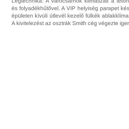
Légtechnika: A várócsarnok klimatizált a tetőn
és folyadékhűtővel. A VIP helyiség parapet kész
épületen kívüli útlevél kezelő fülkék ablakklíma
A kivitelezést az osztrák Smith cég végezte ig