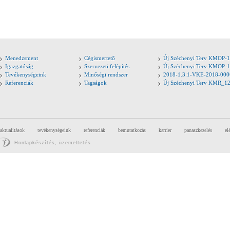
Menedzsment
Cégismertető
Új Széchenyi Terv KMOP-1
Igazgatóság
Szervezeti felépítés
Új Széchenyi Terv KMOP-1
Tevékenységeink
Minőségi rendszer
2018-1.3.1-VKE-2018-000
Referenciák
Tagságok
Új Széchenyi Terv KMR_1
aktualitások
tevékenységeink
referenciák
bemutatkozás
karrier
panaszkezelés
el
Honlapkészítés, üzemeltetés