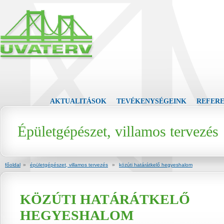
AKTUALITÁSOK
TEVÉKENYSÉGEINK
REFER
Épületgépészet, villamos tervezés
főoldal
»
épületgépészet, villamos tervezés
»
közúti határátkelő hegyeshalom
KÖZÚTI HATÁRÁTKELŐ
HEGYESHALOM