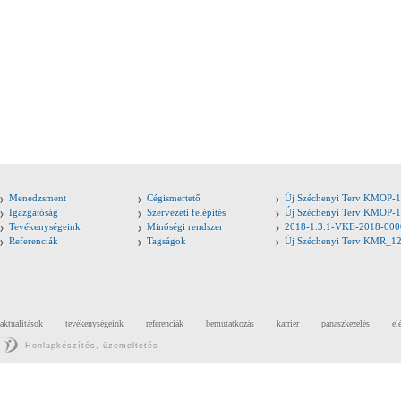
Menedzsment
Cégismertető
Új Széchenyi Terv KMOP-1
Igazgatóság
Szervezeti felépítés
Új Széchenyi Terv KMOP-1
Tevékenységeink
Minőségi rendszer
2018-1.3.1-VKE-2018-000
Referenciák
Tagságok
Új Széchenyi Terv KMR_1
aktualitások
tevékenységeink
referenciák
bemutatkozás
karrier
panaszkezelés
el
Honlapkészítés, üzemeltetés