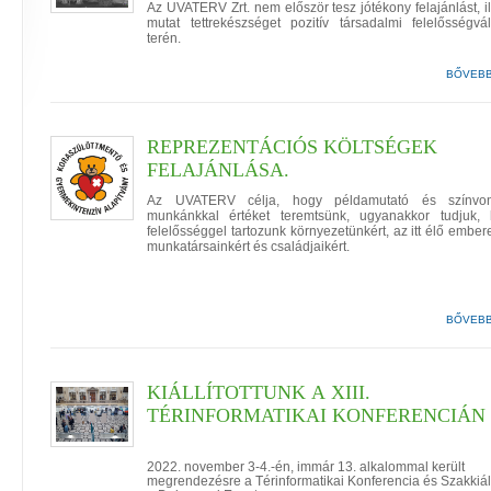
Az UVATERV Zrt. nem először tesz jótékony felajánlást, il
mutat tettrekészséget pozitív társadalmi felelősségvál
terén.
BŐVEB
REPREZENTÁCIÓS KÖLTSÉGEK
FELAJÁNLÁSA.
Az UVATERV célja, hogy példamutató és színvon
munkánkkal értéket teremtsünk, ugyanakkor tudjuk,
felelősséggel tartozunk környezetünkért, az itt élő embere
munkatársainkért és családjaikért.
BŐVEB
KIÁLLÍTOTTUNK A XIII.
TÉRINFORMATIKAI KONFERENCIÁN
2022. november 3-4.-én, immár 13. alkalommal került
megrendezésre a Térinformatikai Konferencia és Szakkiáll