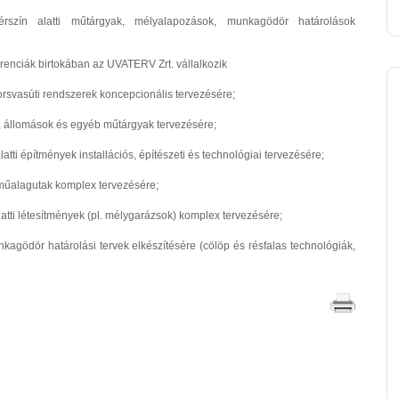
térszín alatti műtárgyak, mélyalapozások, munkagödör határolások
ferenciák birtokában az UVATERV Zrt. vállalkozik
gyorsvasúti rendszerek koncepcionális tervezésére;
k, állomások és egyéb műtárgyak tervezésére;
atti építmények installációs, építészeti és technológiai tervezésére;
közműalagutak komplex tervezésére;
alatti létesítmények (pl. mélygarázsok) komplex tervezésére;
kagödör határolási tervek elkészítésére (cölöp és résfalas technológiák,