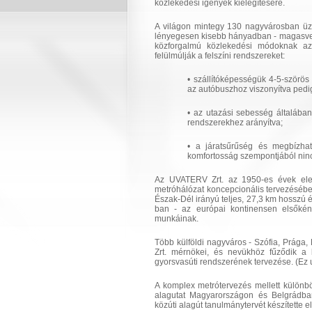
közlekedési igények kielégítésére.
A világon mintegy 130 nagyvárosban üzem
lényegesen kisebb hányadban - magasve
közforgalmú közlekedési módoknak az
felülmúlják a felszíni rendszereket:
• szállítóképességük 4-5-szörös 
az autóbuszhoz viszonyítva pedig
• az utazási sebesség általában
rendszerekhez arányítva;
• a járatsűrűség és megbízha
komfortosság szempontjából ninc
Az UVATERV Zrt. az 1950-es évek elejé
metróhálózat koncepcionális tervezésébe
Észak-Dél irányú teljes, 27,3 km hosszú é
ban - az európai kontinensen elsőként
munkáinak.
Több külföldi nagyváros - Szófia, Prága,
Zrt. mérnökei, és nevükhöz fűződik a lí
gyorsvasúti rendszerének tervezése. (Ez 
A komplex metrótervezés mellett különbö
alagutat Magyarországon és Belgrádban
közúti alagút tanulmánytervét készítette 