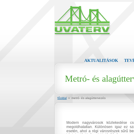
AKTUALITÁSOK
TEV
Metró- és alagútte
főoldal
»
metró- és alagúttervezés
Modern nagyvárosok közlekedése csu
megoldhatatlan. Különösen igaz ez sz
esetén, ahol a régi városrészek sűrű be