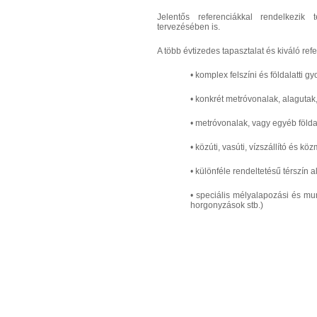
Jelentős referenciákkal rendelkezik 
tervezésében is.
A több évtizedes tapasztalat és kiváló re
• komplex felszíni és földalatti 
• konkrét metróvonalak, alaguta
• metróvonalak, vagy egyéb földal
• közúti, vasúti, vízszállító és 
• különféle rendeltetésű térszín 
• speciális mélyalapozási és mun
horgonyzások stb.)