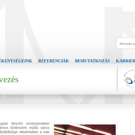
ÉKENYSÉGEINK
REFERENCIÁK
BEMUTATKOZÁS
KARRIE
rvezés
pán felszíni rendszerekkel
ámos történelmi múltú város
építettsége alkalmatlan a mai