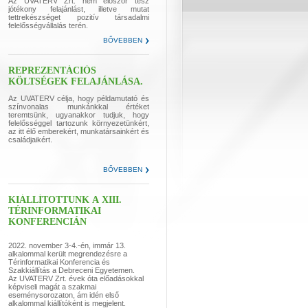
Az UVATERV Zrt. nem először tesz
jótékony felajánlást, illetve mutat
tettrekészséget pozitív társadalmi
felelősségvállalás terén.
BŐVEBBEN
REPREZENTÁCIÓS
KÖLTSÉGEK FELAJÁNLÁSA.
Az UVATERV célja, hogy példamutató és
színvonalas munkánkkal értéket
teremtsünk, ugyanakkor tudjuk, hogy
felelősséggel tartozunk környezetünkért,
az itt élő emberekért, munkatársainkért és
családjaikért.
BŐVEBBEN
KIÁLLÍTOTTUNK A XIII.
TÉRINFORMATIKAI
KONFERENCIÁN
2022. november 3-4.-én, immár 13.
alkalommal került megrendezésre a
Térinformatikai Konferencia és
Szakkiállítás a Debreceni Egyetemen.
Az UVATERV Zrt. évek óta előadásokkal
képviseli magát a szakmai
eseménysorozaton, ám idén első
alkalommal kiállítóként is megjelent.