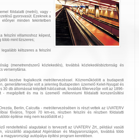
el földalatti (metró), vagy -
zetésű gyorsvasút. Ezeknek a
 előnyei minden tekintetben
a felszíni villamoshoz képest,
 több mint tízszeres;
 legalább kétszeres a felszíni
tóság (menetrendszerű közlekedés), továbbá közlekedésbiztonság és
s versenytársa.
től kezdve foglalkozik metrótervezéssel. Közreműködött a budapesti
n, generáltervezője volt a jelenleg Budapesten üzemelő Kelet-Nyugat és
s 30 db állomással kiépített hálózatnak, továbbá főtervezője volt az 1896-
 - megépített és ma is üzemelő millenniumi földalatti korszerűsítési
 Drezda, Berlin, Calcutta - metrótervezésében is részt vettek az UVATERV
biai főváros, Tripoli 70 km-es, részben felszíni és részben földalatti
utóbbi építése még nem kezdődött el.)
ző rendeltetésű alagutakat is tervezett az UVATERV Zrt., például vasúti
, vízszállító alagutakat Algériában és Magyarországon, továbbá több
el a magyarországi autópálya építési program keretében.