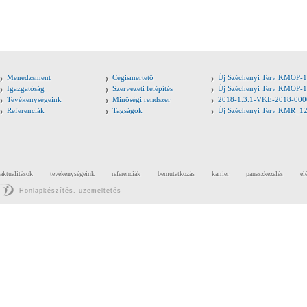
Menedzsment
Cégismertető
Új Széchenyi Terv KMOP-1
Igazgatóság
Szervezeti felépítés
Új Széchenyi Terv KMOP-1
Tevékenységeink
Minőségi rendszer
2018-1.3.1-VKE-2018-000
Referenciák
Tagságok
Új Széchenyi Terv KMR_1
aktualitások
tevékenységeink
referenciák
bemutatkozás
karrier
panaszkezelés
el
Honlapkészítés, üzemeltetés