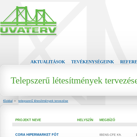
AKTUALITÁSOK
TEVÉKENYSÉGEINK
REFER
Telepszerű létesítmények tervezés
főoldal
»
telepszerű létesítmények tervezése
PROJEKT NEVE
HELYSZÍN
MEGBÍZÓ
CORA HIPERMARKET FÓT
IBENS-CFE Kft.