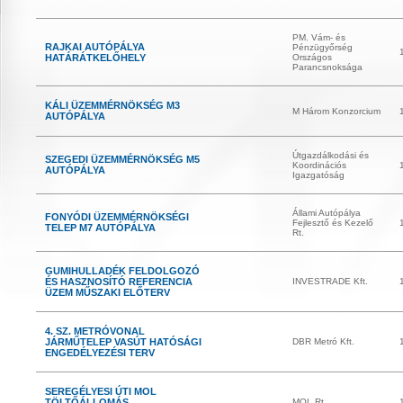
PM. Vám- és
RAJKAI AUTÓPÁLYA
Pénzügyőrség
HATÁRÁTKELŐHELY
Országos
Parancsnoksága
KÁLI ÜZEMMÉRNÖKSÉG M3
M Három Konzorcium
AUTÓPÁLYA
Útgazdálkodási és
SZEGEDI ÜZEMMÉRNÖKSÉG M5
Koordinációs
AUTÓPÁLYA
Igazgatóság
Állami Autópálya
FONYÓDI ÜZEMMÉRNÖKSÉGI
Fejlesztő és Kezelő
TELEP M7 AUTÓPÁLYA
Rt.
GUMIHULLADÉK FELDOLGOZÓ
ÉS HASZNOSÍTÓ REFERENCIA
INVESTRADE Kft.
ÜZEM MŰSZAKI ELŐTERV
4. SZ. METRÓVONAL
JÁRMŰTELEP VASÚT HATÓSÁGI
DBR Metró Kft.
ENGEDÉLYEZÉSI TERV
SEREGÉLYESI ÚTI MOL
TÖLTŐÁLLOMÁS
MOL Rt.